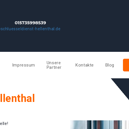
schluesseldienst-hellenthal.de
Unsere
e
Impressum
Kontakte
Blog
Partner
llenthal
elle!