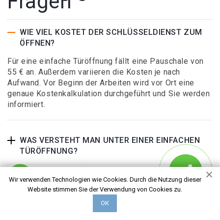
Fragen
WIE VIEL KOSTET DER SCHLÜSSELDIENST ZUM
ÖFFNEN?
Für eine einfache Türöffnung fällt eine Pauschale von
55 € an. Außerdem variieren die Kosten je nach
Aufwand. Vor Beginn der Arbeiten wird vor Ort eine
genaue Kostenkalkulation durchgeführt und Sie werden
informiert.
WAS VERSTEHT MAN UNTER EINER EINFACHEN
TÜRÖFFNUNG?
FALLEN ZUSÄTZLICHE KOSTEN AN, WENN ICH
Wir verwenden Technologien wie Cookies. Durch die Nutzung dieser
DEN KEY-SERVICE BESTELLE?
Website stimmen Sie der Verwendung von Cookies zu.
ОК
KANN ICH MICH AUF IHREN SCHLÜSSELDIENST