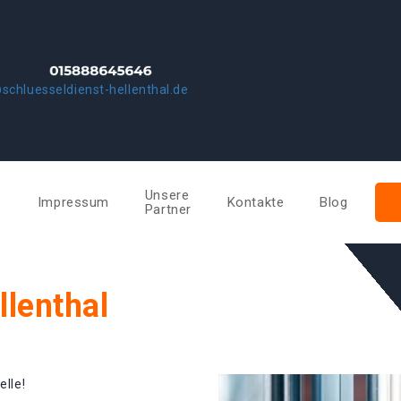
schluesseldienst-hellenthal.de
Unsere
e
Impressum
Kontakte
Blog
Partner
llenthal
elle!